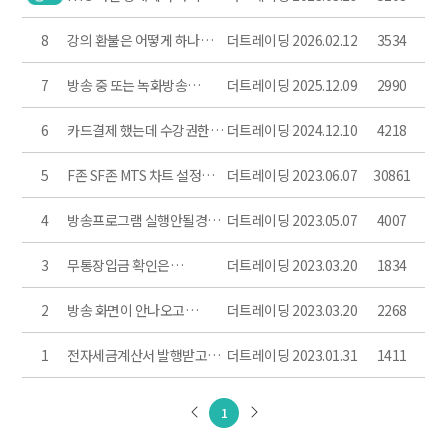
방송 실행이 안돼요! (1)
8
강의 환불은 어떻게 하나요?
더트레이딩
2026.02.12
3534
(1)
7
방송 중 또는 녹화방송
더트레이딩
2025.12.09
2990
(수강하기) 클릭 시
방송프로그램창이 안떠요!
6
카드결제 했는데 수강권한이
더트레이딩
2024.12.10
4218
없다고 나와요!
5
F존 SF존 MTS 차트 설정
더트레이딩
2023.06.07
30861
(45)
4
방송프로그램 실행안될경우
더트레이딩
2023.05.07
4007
해결방법!
3
무통장입금 확인은
더트레이딩
2023.03.20
1834
언제되나요!
2
방송 화면이 안나오고
더트레이딩
2023.03.20
2268
소리만 나와요!
1
전자세금계산서 발행받고
더트레이딩
2023.01.31
1411
싶어요!
1