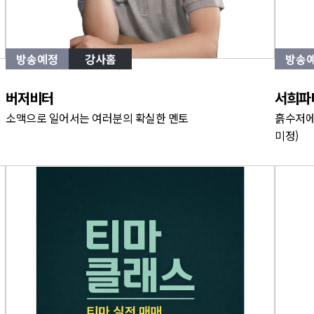
방송예정
강사홈
방송
버저비터
서희파
소액으로 일어서는 여러분의 확실한 멘토
흙수저에
미정)