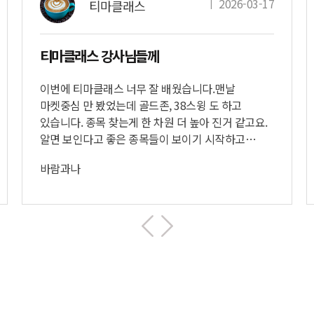
ㅣ
2026-03-17
티마클래스
티마클래스 강사님들께
이번에 티마클래스 너무 잘 배웠습니다.​맨날
마켓중심 만 봤었는데 골드존, 38스윙 도 하고
있습니다. ​종목 찾는게 한 차원 더 높아 진거 같고요.
알면 보인다고 좋은 종목들이 보이기 시작하고
고맙게도 타점까지 알려주니 너무 고마운 티마 가
바람과나
되었네요.​티마팀 너무 감사하고 이번 교육 기획 해
주셔서 감사할 따름입니다.​가르침 받있던 전황님,
하트님 께 죄송하긴 한데 저에겐 더 좋은 부분이
분명히 있었던 거 같습니다.​강사님들 고생하셨고
감사합니다.건강하세요