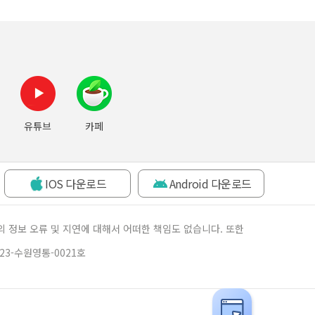
덜덜
강의에 대한 후기를 남기게 되면 좋은 이야기보다는
쌩돈
기분을 불쾌하게 하는 글을 올리게 될 것 같아서
진짜
후기를 올리지 않았습니다.​그래서 1월 달에 개설된
타들
뉴하트님의 강의에 기대를 많이 했었고, 지금은
입이
행복합니다.아마도 뉴하트님의 강의를 한번만
ㅠㅠ
들어봤다면 바로 그 강의의 가치를 아실 겁니다.물론
번 
그 강의를 들은 모든 사람이 수익이 난다고 장담할
하트
유튜브
카페
수는 없을 겁니다.이유는 강의를 듣고도 그대로
뇌리
매매하지 않는 분들이 분명 계십니다.제가
하트
단언하건데, 뉴하트선생님에게 배운대로 매매해서
'L
수익이 나지 않고 손실이 나는 일은 절대 있을 수
IOS 다운로드
Android 다운로드
종가
없는 일이라고 생각합니다.물론 저도 가끔은
기적
선생님에게 배운대로 매매를 하지는 않고, 제가
쏴주
좋아하는 패턴으로 매매할 때도 있습니다.그러나 제
 정보 오류 및 지연에 대해서 어떠한 책임도 없습니다. 또한
넘는
계좌 수익률은 선생님에게 배우기 전과 배운 이후로
023-수원영통-0021호
내친
크게 달라져가고 있습니다.제가 뉴하트 선생님의
증권
실력이 최고라고는 말하지는 못하겠지만, 선생님의
쳐내
강의에서 느껴지는 선생님의 열정과 수강생에게
지었
도움이 되려고 배려하고 진지하게 노력하시는