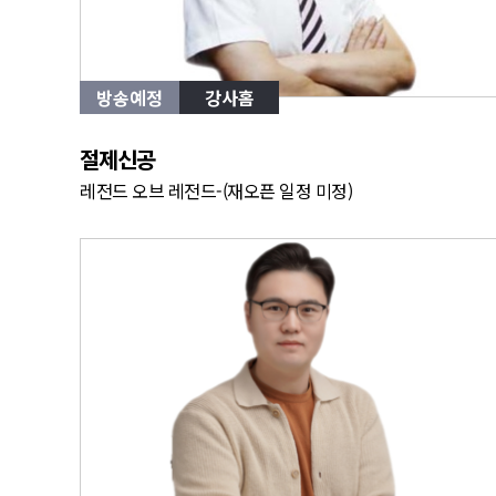
방송예정
강사홈
절제신공
레전드 오브 레전드-(재오픈 일정 미정)