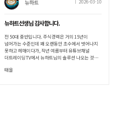
ㅣ
2026-03-10
뉴하트
뉴하트선생님 감사합니다.
[뉴
손절
전 50대 중반입니다. 주식경력은 거의 15년이
살
넘어가는 수준인데 꽤 오랜동안 초수에서 벗어나지
못하고 헤매이다가, 작년 여름부터 유튜브채널
허허
더트레이딩TV에서 뉴하트님의 솔루션 나오는 것을
뻔한
보게 된 이후 뉴하트님이 등장하는 거의 대부분의
인생
태을
영상은 빠짐없이 찾아보고 있습니다. 덕분에
보내
적자이던 제 계좌가 조금씩 수익이 나기 시작했었고,
제가
작년 10월쯤 "2025년 더트집중라이브" 강의가
71
수익
개설되어 나름 기대를 가지고 수강했었습니다. 대략
사람
5명의 강사님들이 돌아가면서 4~5일 강의를
뒤집
하셨는데, 일부 특별강의 형식으로 2명이 하루씩
어제
강의도 하셨는데, 여기서도 딱 한분만 제 눈에
짓을
들어왔습니다.​다른 분들에게는 죄송스럽지만,
와,
짜증이 많이 나서 댓글을 통해 투덜대기도 했었고,