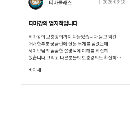
3-02
ㅣ
2026-03-18
티마클래스
티마강의 엄지척입니다
티마강의 보충강의까지 다들었습니다 듣고 약간
애매한부분 궁금란에 질문 두개를 남겼는데
가며
세이브님의 꼼꼼한 설명덕에 이해를 확실히
했습니다.그리고 다른분들의 보충강의도 확실히
이런
이해가 되는군요보충강의까지 얼마나 꼼꼼하게
바다새
신경쓰셨는지 티마 이용하는 분들에게 조금이라도
되는
더 이해시킬려고 하는 게 와닿았습니다.네분
강사님들 감사합니다.
목이
심법!
 못
고
으려고