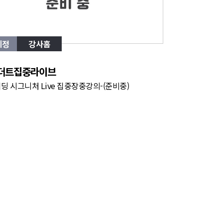
예정
강사홈
 더트집중라이브
딩 시그니처 Live 집중장중강의-(준비중)