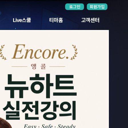
로그인
회원가입
Live스쿨
티마홈
고객센터
뉴하트
자주하는 질문
혼마
묻고답하기
티오피
서비스 이용안내
핸드레이크
무통장입금확인
버저비터
서희파더
절제신공
티마 클래스
2026 더트집중라이브
전황