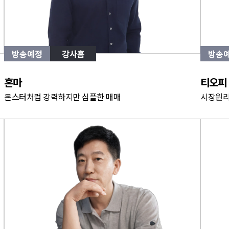
방송예정
강사홈
방송
혼마
티오피
몬스터처럼 강력하지만 심플한 매매
시장원리