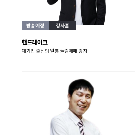
방송예정
강사홈
핸드레이크
대기업 출신의 일봉 눌림매매 강자