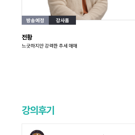
방송예정
강사홈
전황
느긋하지만 강력한 추세 매매
강의후기